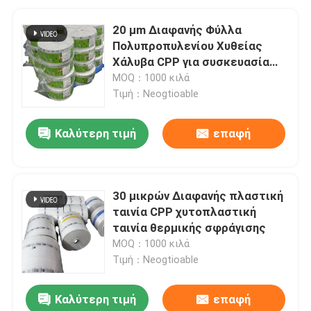
20 μm Διαφανής Φύλλα
Πολυπροπυλενίου Χυθείας
Χάλυβα CPP για συσκευασία
υγρών πετσέτων
MOQ：1000 κιλά
Τιμή：Neogtioable
Καλύτερη τιμή
επαφή
30 μικρών Διαφανής πλαστική
ταινία CPP χυτοπλαστική
ταινία θερμικής σφράγισης
MOQ：1000 κιλά
Τιμή：Neogtioable
Καλύτερη τιμή
επαφή