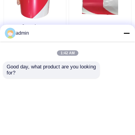
Προειδοποίηση
80 - 150 μm PE
κυκλοφορίας PE
προστατευτική ταινία
admin
Προστατευτική ταινία
LDPE HDPE κόκκινη
Μαύρη Κίτρινη
λευκή ταινία
Κόκκινη Λευκή Ταινία
προειδοποίησης
1:42 AM
Καλύτερη τιμή
Καλύτερη τιμή
Προσοχής
Good day, what product are you looking 
for?
επαφή
επαφή
Δείτε περισσότερων
Αρχική Σελίδα
Περίπου εμείς
επαφή
Desktop Site
Sitemap
Privacy Policy