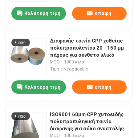
Καλύτερη τιμή
επαφή
Διαφανής ταινία CPP χυθείας
πολυπροπυλενίου 20 - 150 μμ
πάχους για σύνθετο υλικό
MOQ：1000 κιλά
Τιμή：Neogtioable
Καλύτερη τιμή
επαφή
Αρχική Σελίδα
ISO9001 60μm CPP χυτοειδής
Προϊόντα
πολυπροπυληνική ταινία
διαφανής για σάκο αναστολής
Βίντεο
MOQ：1000 κιλά