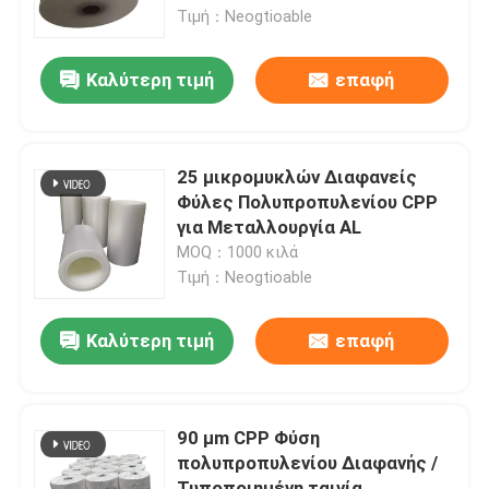
Τιμή：Neogtioable
Σχετικά με εμάς
Καλύτερη τιμή
επαφή
Γύρος εργοστασίων
25 μικρομυκλών Διαφανείς
Ποιοτικός έλεγχος
Φύλες Πολυπροπυλενίου CPP
για Μεταλλουργία AL
MOQ：1000 κιλά
Ζητήστε ένα απόσπασμα
Τιμή：Neogtioable
Φόρμα συρρίκνωσης PE
Καλύτερη τιμή
επαφή
POF Shrink Wrap Film
90 μm CPP Φύση
πολυπροπυλενίου Διαφανής /
το PVC συρρικνώνεται την ταινία περικαλυμμάτων
Τυποποιημένη ταινία