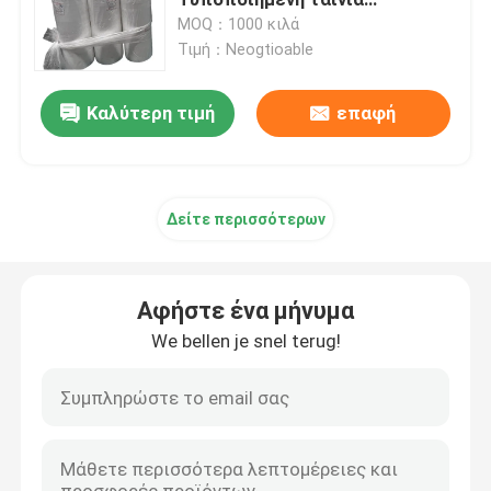
συσκευασίας ιστών
MOQ：1000 κιλά
Τιμή：Neogtioable
Φόρμα τέντωσης από LDPE
Καλύτερη τιμή
επαφή
Προστατευτική ταινία PE
Χυτή CPP ταινία πολυπροπυλενίου
Δείτε περισσότερων
Διαφανής ταινία BOPP
Αφήστε ένα μήνυμα
Συρρικνώστε τις ετικέτες με μανίκι
We bellen je snel terug!
Πλαστικές σακούλες μεταφοράς γιλέκων
βιοδιασπάσιμες τσάντες αγορών