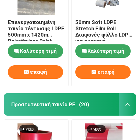
Επενεργοποιημένη
50mm Soft LDPE
ταινία τέντωσης LDPE
Stretch Film Roll
500mm x 1420m
Διαφανές φύλλο LDPE
Polyethylene Palet
για συσκευή
Wrap Roll
περιτύλιξης
Καλύτερη τιμή
Καλύτερη τιμή
επαφή
επαφή
Προστατευτική ταινία PE
(20)