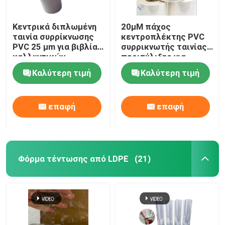
Κεντρικά διπλωμένη
20μM πάχος
ταινία συρρίκνωσης
κεντροπλέκτης PVC
PVC 25 μm για βιβλία
συρρικνωτής ταινίας
καλλυντικών
περιτύλιξης για
καλάθια δώρων
Καλύτερη τιμή
Καλύτερη τιμή
επαφή
επαφή
Φόρμα τέντωσης από LDPE
(21)