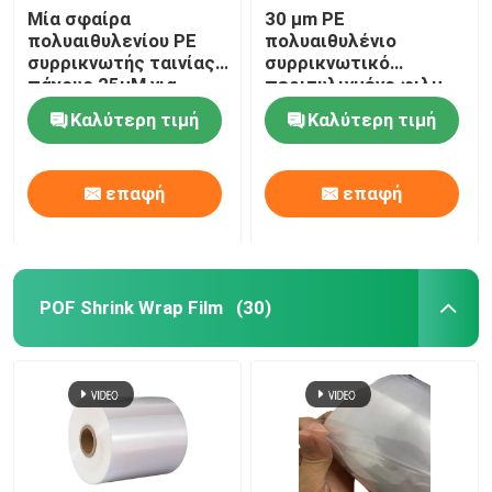
Μία σφαίρα
30 μm PE
πολυαιθυλενίου PE
πολυαιθυλένιο
συρρικνωτής ταινίας
συρρικνωτικό
πάχους 25μM για
περιτυλιγμένο φιλμ
συσκευασία ποτών
κάλυψης για τροφή
Καλύτερη τιμή
Καλύτερη τιμή
και ποτό
επαφή
επαφή
POF Shrink Wrap Film
(30)