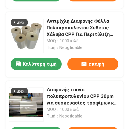
Αντιμίχλη Διαφανής Φύλλα
Πολυπροπυλενίου Χυθείας
Χάλυβα CPP Για Περιτύλιξη
Λαχανικών
MOQ：1000 κιλά
Τιμή：Neogtioable
Καλύτερη τιμή
επαφή
Διαφανής ταινία
πολυπροπυλενίου CPP 30μm
για συσκευασίες τροφίμων και
λαχανικών
MOQ：1000 κιλά
Τιμή：Neogtioable