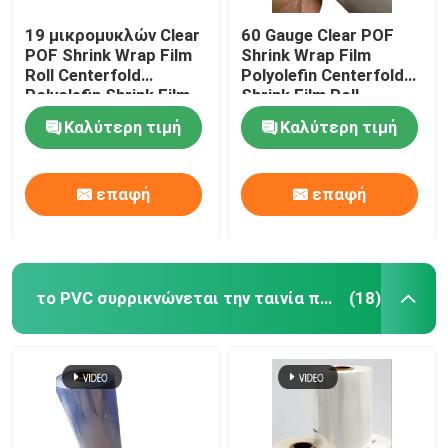
19 μικρομυκλών Clear
60 Gauge Clear POF
POF Shrink Wrap Film
Shrink Wrap Film
Roll Centerfold
Polyolefin Centerfold
Polyolefin Shrink Film
Shrink Film Roll
(Πολυολεφίνης)
(Πολυολεφίνη με
Καλύτερη τιμή
Καλύτερη τιμή
κεντροπλαστική
ταινία συρρίκνωσης)
επαφή
επαφή
το PVC συρρικνώνεται την ταινία περικαλυμμάτων
(18)