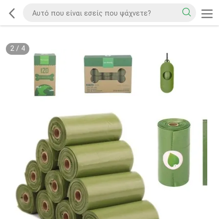
2
/
4