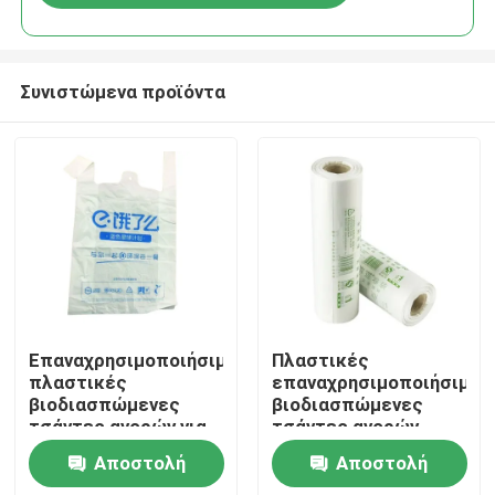
Συνιστώμενα προϊόντα
Αρχική Σελίδα
Επαναχρησιμοποιήσιμες
Πλαστικές
πλαστικές
επαναχρησιμοποιήσιμες
βιοδιασπώμενες
βιοδιασπώμενες
Προϊόντα
τσάντες αγορών για
τσάντες αγορών
παντοπωλεία λευκό
Αποστολή
Αποστολή
πράσινο χρώμα
Βίντεο