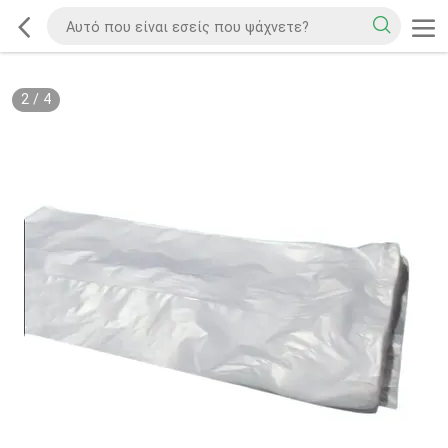
2
/
4