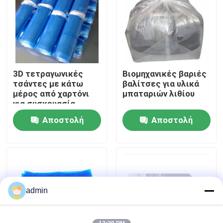
Σχετικά με εμάς
Γύρος εργοστασίων
3D τετραγωνικές
Βιομηχανικές βαριές
τσάντες με κάτω
βαλίτσες για υλικά
Ποιοτικός έλεγχος
μέρος από χαρτόνι
μπαταριών λιθίου
για συσκευασία
πολυσιλικονίου
Αποστολή
Αποστολή
Ζητήστε ένα απόσπασμα
ερώτησης
ερώτησης
Φόρμα συρρίκνωσης PE
POF Shrink Wrap Film
admin
το PVC συρρικνώνεται την ταινία περικαλυμμάτων