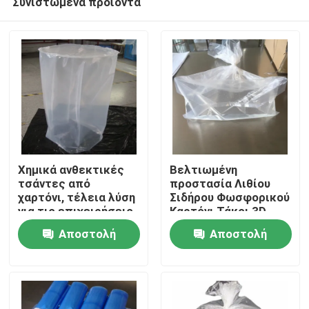
Συνιστώμενα προϊόντα
Χημικά ανθεκτικές
Βελτιωμένη
τσάντες από
προστασία Λιθίου
χαρτόνι, τέλεια λύση
Σιδήρου Φωσφορικού
για τις επιχειρήσεις
Καρτόνι Τάκοι 3D
Αρχική Σελίδα
Τετράγωνο Κάτω
Αποστολή
Αποστολή
Προϊόντα
ερώτησης
ερώτησης
Βίντεο