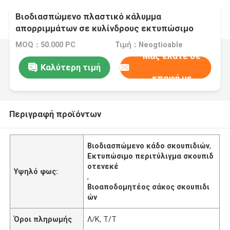
Βιοδιασπώμενο πλαστικό κάλυμμα
απορριμμάτων σε κυλίνδρους εκτυπώσιμο
πράσινο χρώμα
MOQ：50.000 PC
Τιμή：Neogtioable
Μας ελάτε σε
Καλύτερη τιμή
επαφή με
Περιγραφή προϊόντων
Βιοδιασπώμενο κάδο σκουπιδιών
,
Εκτυπώσιμο περιτύλιγμα σκουπιδ
οτενεκέ
Υψηλό φως:
,
Βιοαποδομητέος σάκος σκουπιδι
ών
Όροι πληρωμής
Λ/Κ, Τ/Τ