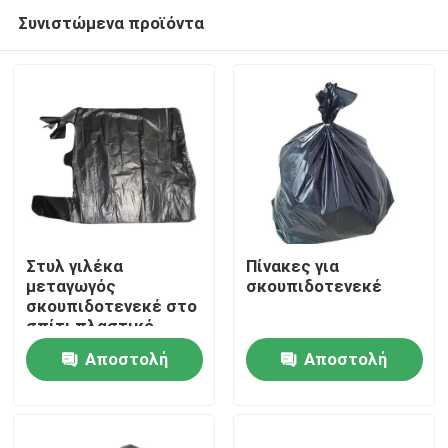
Συνιστώμενα προϊόντα
Στυλ γιλέκα
Πίνακες για
μεταγωγός
σκουπιδοτενεκέ
σκουπιδοτενεκέ στο
Αρχική Σελίδα
σπίτι πλαστικό
σκουπιδοτενεκέ
Αποστολή
Αποστολή
Custom
Προϊόντα
ερώτησης
ερώτησης
Βίντεο