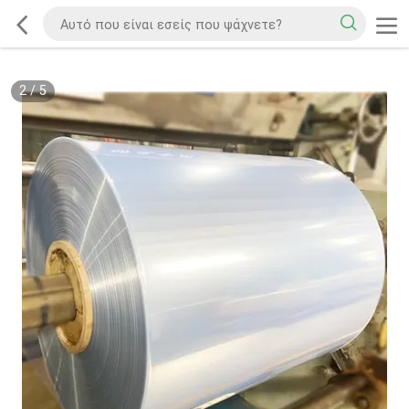
2
/
5