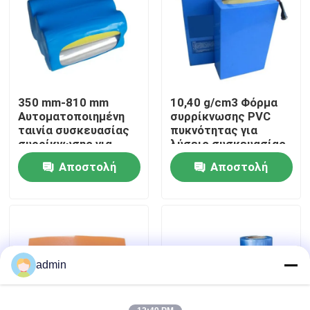
Σχετικά με εμάς
Γύρος εργοστασίων
350 mm-810 mm
10,40 g/cm3 Φόρμα
Αυτοματοποιημένη
συρρίκνωσης PVC
Ποιοτικός έλεγχος
ταινία συσκευασίας
πυκνότητας για
συρρίκνωσης για
λύσεις συσκευασίας
μπαταρίες
μπαταριών
Αποστολή
Αποστολή
Ζητήστε ένα απόσπασμα
ερώτησης
ερώτησης
Φόρμα συρρίκνωσης PE
POF Shrink Wrap Film
admin
το PVC συρρικνώνεται την ταινία περικαλυμμάτων