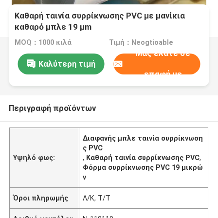
Καθαρή ταινία συρρίκνωσης PVC με μανίκια
καθαρό μπλε 19 μm
MOQ：1000 κιλά
Τιμή：Neogtioable
Μας ελάτε σε
Καλύτερη τιμή
επαφή με
Περιγραφή προϊόντων
Διαφανής μπλε ταινία συρρίκνωση
ς PVC
Υψηλό φως:
,
Καθαρή ταινία συρρίκνωσης PVC
,
Φόρμα συρρίκνωσης PVC 19 μικρώ
ν
Όροι πληρωμής
Λ/Κ, Τ/Τ