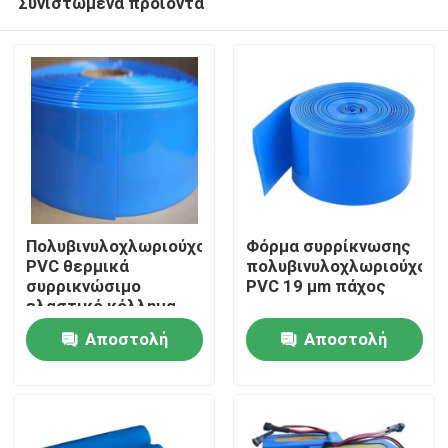
Συνιστώμενα προϊόντα
Πολυβινυλοχλωριούχο
Φόρμα συρρίκνωσης
PVC θερμικά
πολυβινυλοχλωριούχου
συρρικνώσιμο
PVC 19 μm πάχος
ελαστικό κόλλημα
Αρχική Σελίδα
για υψηλές
Αποστολή
Αποστολή
θερμοκρασίες
Προϊόντα
ερώτησης
ερώτησης
Βίντεο